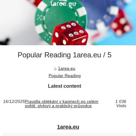
Popular Reading 1area.eu / 5
1area.eu
Popular Reading
Latest content
16/12/2025
Pravidla oblékání v kasinech po celém
1 036
světě: stylový a praktický průvodce
Visits
1area.eu