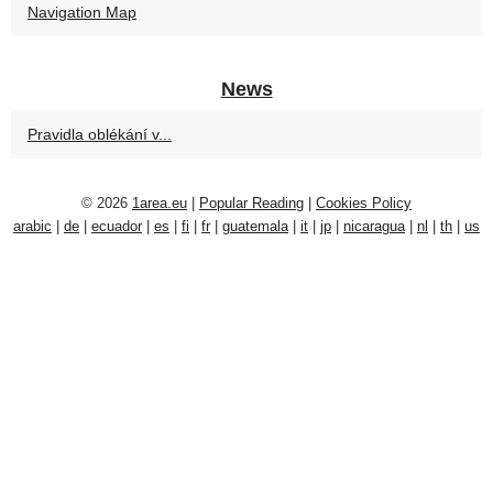
Navigation Map
News
Pravidla oblékání v...
© 2026
1area.eu
|
Popular Reading
|
Cookies Policy
arabic
|
de
|
ecuador
|
es
|
fi
|
fr
|
guatemala
|
it
|
jp
|
nicaragua
|
nl
|
th
|
us